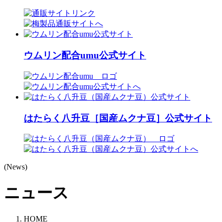
ウムリン配合umu公式サイト
はたらく八升豆［国産ムクナ豆］公式サイト
(News)
ニュース
HOME