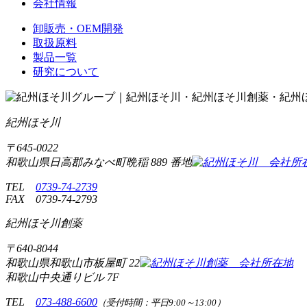
会社情報
卸販売・OEM開発
取扱原料
製品一覧
研究について
紀州ほそ川
〒
645-0022
和歌山県日高郡みなべ町晩稲
889 番地
TEL
0739-74-2739
FAX
0739-74-2793
紀州ほそ川創薬
〒
640-8044
和歌山県和歌山市板屋町
22
和歌山中央通りビル 7F
TEL
073-488-6600
（受付時間：平日9:00～13:00）