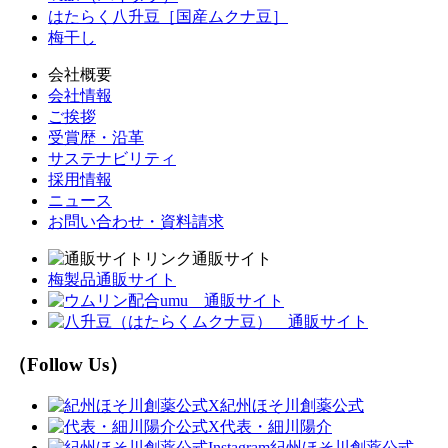
はたらく八升豆［国産ムクナ豆］
梅干し
会社概要
会社情報
ご挨拶
受賞歴・沿革
サステナビリティ
採用情報
ニュース
お問い合わせ・資料請求
通販サイト
梅製品通販サイト
（Follow Us）
紀州ほそ川創薬公式
代表・細川陽介
紀州ほそ川創薬公式