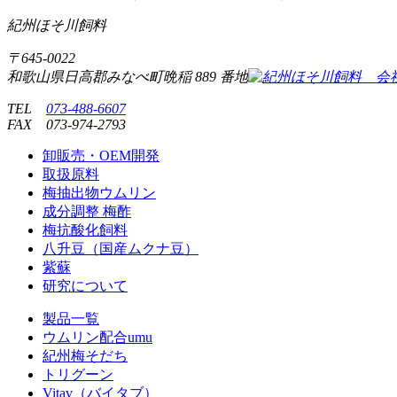
紀州ほそ川飼料
〒
645-0022
和歌山県日高郡みなべ町晩稲
889 番地
TEL
073-488-6607
FAX
073-974-2793
卸販売・OEM開発
取扱原料
梅抽出物ウムリン
成分調整 梅酢
梅抗酸化飼料
八升豆（国産ムクナ豆）
紫蘇
研究について
製品一覧
ウムリン配合umu
紀州梅そだち
トリグーン
Vitav（バイタブ）