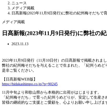
ニュース
メディア掲載
日髙新報(2023年11月9日発行)に弊社の紀州梅そだ
メディア掲載
日髙新報(2023年11月9日発行)に
2023.11.13
2023年11月9日発行（11月10日付）の日髙新報で掲載されま
弊社の紀州梅そだちを与えることで生まれた、「紀州うめど
是非ご覧ください。
【日髙新報WEB版】
https://hidakashimpo.co.jp/?p=90245
11月中旬より和歌山県から本格的に出荷がはじまります。
「紀州梅そだち」で育った紀州うめどりが、安定して生産さ
皆様の継続的なご支援とご愛顧を、心よりお願い申し上げま