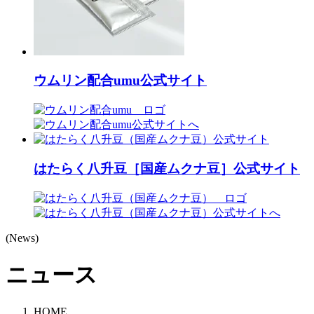
ウムリン配合umu公式サイト
はたらく八升豆［国産ムクナ豆］公式サイト
(News)
ニュース
HOME