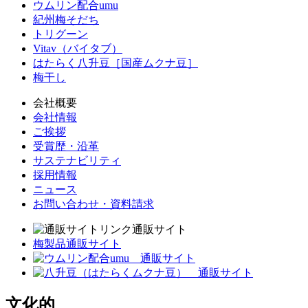
ウムリン配合umu
紀州梅そだち
トリグーン
Vitav（バイタブ）
はたらく八升豆［国産ムクナ豆］
梅干し
会社概要
会社情報
ご挨拶
受賞歴・沿革
サステナビリティ
採用情報
ニュース
お問い合わせ・資料請求
通販サイト
梅製品通販サイト
文化的、