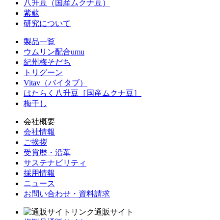
八升豆（国産ムクナ豆）
紫蘇
研究について
製品一覧
ウムリン配合umu
紀州梅そだち
トリグーン
Vitav（バイタブ）
はたらく八升豆［国産ムクナ豆］
梅干し
会社概要
会社情報
ご挨拶
受賞歴・沿革
サステナビリティ
採用情報
ニュース
お問い合わせ・資料請求
通販サイト