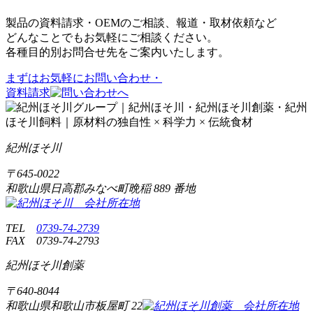
製品の資料請求・OEMのご相談、報道・取材依頼など
どんなことでもお気軽にご相談ください。
各種目的別お問合せ先をご案内いたします。
まずはお気軽に
お問い合わせ・
資料請求
紀州ほそ川
〒
645-0022
和歌山県日高郡みなべ町晩稲
889 番地
TEL
0739-74-2739
FAX
0739-74-2793
紀州ほそ川創薬
〒
640-8044
和歌山県和歌山市板屋町
22