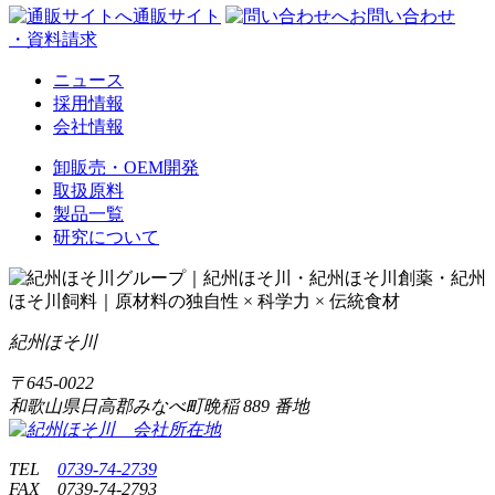
通販サイト
お問い合わせ
・資料請求
ニュース
採用情報
会社情報
卸販売・OEM開発
取扱原料
製品一覧
研究について
紀州ほそ川
〒
645-0022
和歌山県日高郡みなべ町晩稲
889 番地
TEL
0739-74-2739
FAX
0739-74-2793