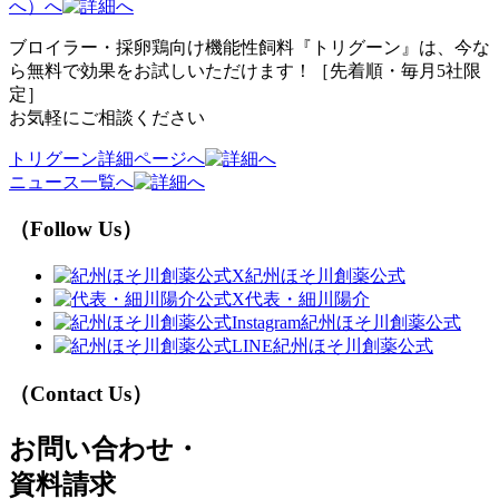
へ）へ
ブロイラー・採卵鶏向け機能性飼料『トリグーン』は、今な
ら無料で効果をお試しいただけます！［先着順・毎月5社限
定］
お気軽にご相談ください
トリグーン詳細ページへ
ニュース一覧へ
（Follow Us）
紀州ほそ川創薬公式
代表・細川陽介
紀州ほそ川創薬公式
紀州ほそ川創薬公式
（Contact Us）
お問い合わせ・
資料請求