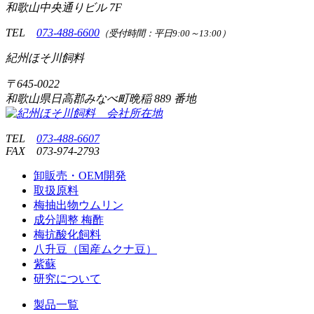
和歌山中央通りビル 7F
TEL
073-488-6600
（受付時間：平日9:00～13:00）
紀州ほそ川飼料
〒
645-0022
和歌山県日高郡みなべ町晩稲
889 番地
TEL
073-488-6607
FAX
073-974-2793
卸販売・OEM開発
取扱原料
梅抽出物ウムリン
成分調整 梅酢
梅抗酸化飼料
八升豆（国産ムクナ豆）
紫蘇
研究について
製品一覧