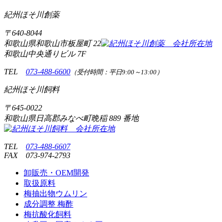
紀州ほそ川創薬
〒
640-8044
和歌山県和歌山市板屋町
22
和歌山中央通りビル 7F
TEL
073-488-6600
（受付時間：平日9:00～13:00）
紀州ほそ川飼料
〒
645-0022
和歌山県日高郡みなべ町晩稲
889 番地
TEL
073-488-6607
FAX
073-974-2793
卸販売・OEM開発
取扱原料
梅抽出物ウムリン
成分調整 梅酢
梅抗酸化飼料