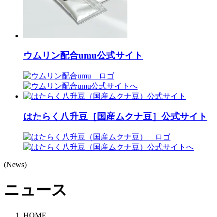
ウムリン配合umu公式サイト
はたらく八升豆［国産ムクナ豆］公式サイト
(News)
ニュース
HOME