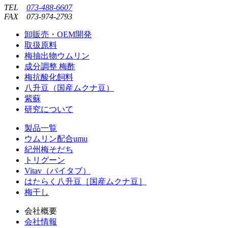
TEL
073-488-6607
FAX
073-974-2793
卸販売・OEM開発
取扱原料
梅抽出物ウムリン
成分調整 梅酢
梅抗酸化飼料
八升豆（国産ムクナ豆）
紫蘇
研究について
製品一覧
ウムリン配合umu
紀州梅そだち
トリグーン
Vitav（バイタブ）
はたらく八升豆［国産ムクナ豆］
梅干し
会社概要
会社情報