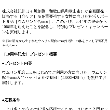
株式会社紀州ほそ川創薬（和歌山県和歌山市）が企画開発・
販売する［卵ケア］※を重要視する女性に向けた妊活サポー
ト食品［ウムリン配合umu］。このたび、2014年の発売から
10周年を迎えたことを記念し、特別なプレゼントキャンペー
ンを実施します。
※ 卵の研究から生まれたウムリン配合umuが妊活中の体をケアし栄養不足
をサポート
［10周年記念］プレゼント概要
●プレゼント内容
ウムリン配合umuをはじめてご利用の方に向けた、ウムリン
配合umu入門セット[定期便初回]（5,900円相当）を無料でお
届けします。
●応募条件
・より多くの方々の妊活を応援するため、はじめて入門セッ