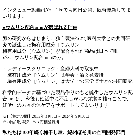
インタビュー動画はYouTubeでも同日公開。随時更新してま
いります。
●ウムリン配合umuが選ばれる理由
卵の研究からはじまり、独自製法※2で医科大学との共同研
究で誕生した梅有用成分［ウムリン］。
梅有用成分［ウムリン］が配合された商品は日本で唯一
※3、ウムリン配合umuのみ。
・レディースクリニック・産婦人科で取扱中
・梅有用成分［ウムリン］は学会・論文発表済
・梅有用成分［ウムリン］は大学での医学博士との共同研究
科学的データに基づいた製品作りのもと誕生したウムリン配
合umuは、今後も妊活中に不足しがちな栄養を補うことで、
妊活中の方々の体ケアをサポートしてまいります。
※1【集計期間】2015年 3月1日～ 2024年 9月30日
※2 特許取得済 ※3 商標登録済
私たちは100年続く梅干し屋、紀州ほそ川の企画開発部門