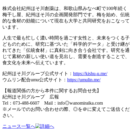
株式会社紀州ほそ川創薬は、和歌山県みなべ町で100年続く
梅干し屋、紀州ほそ川の企画開発部門です。梅を始め、伝統
的な食材の効能について現在も大学と共同研究をおこなって
います。
人生で最も忙しく濃い時間を過ごす女性と、未来をつくる子
どものために、研究に基づいた「科学的データ」と受け継が
れてきた「伝統食材」に真剣に向き合う会社です。研究を通
じて素材の新しい使い道を見出し、需要を創造することで、
食文化を未来へ伝えています。
紀州ほそ川グループ公式サイト：
https://kishu-u.me/
ウムリン配合umu公式サイト：
https://umulin.me/
【報道関係の方から本件に関するお問合せ先】
紀州ほそ川グループ 広報
Tel：073-488-6607 Mail：info◎wanomiraika.com
※メールでのお問い合わせの際、◎を＠に変えてご送信くだ
さい。
ニュース一覧へ