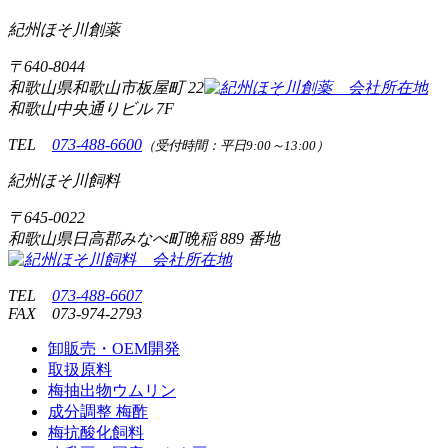
紀州ほそ川創薬
〒
640-8044
和歌山県和歌山市板屋町
22
和歌山中央通りビル 7F
TEL
073-488-6600
（受付時間：平日9:00～13:00）
紀州ほそ川飼料
〒
645-0022
和歌山県日高郡みなべ町晩稲
889 番地
TEL
073-488-6607
FAX
073-974-2793
卸販売・OEM開発
取扱原料
梅抽出物ウムリン
成分調整 梅酢
梅抗酸化飼料