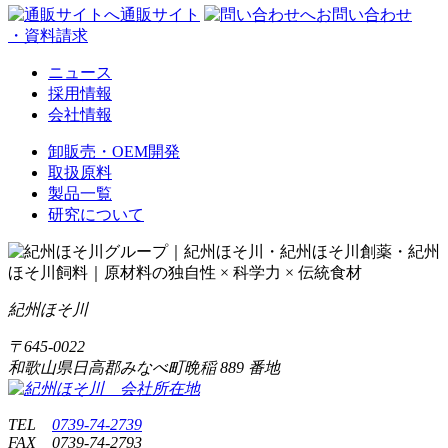
通販サイト
お問い合わせ
・資料請求
ニュース
採用情報
会社情報
卸販売・OEM開発
取扱原料
製品一覧
研究について
紀州ほそ川
〒
645-0022
和歌山県日高郡みなべ町晩稲
889 番地
TEL
0739-74-2739
FAX
0739-74-2793