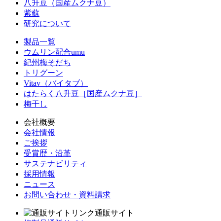
八升豆（国産ムクナ豆）
紫蘇
研究について
製品一覧
ウムリン配合umu
紀州梅そだち
トリグーン
Vitav（バイタブ）
はたらく八升豆［国産ムクナ豆］
梅干し
会社概要
会社情報
ご挨拶
受賞歴・沿革
サステナビリティ
採用情報
ニュース
お問い合わせ・資料請求
通販サイト