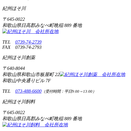
紀州ほそ川
〒
645-0022
和歌山県日高郡みなべ町晩稲
889 番地
TEL
0739-74-2739
FAX
0739-74-2793
紀州ほそ川創薬
〒
640-8044
和歌山県和歌山市板屋町
22
和歌山中央通りビル 7F
TEL
073-488-6600
（受付時間：平日9:00～13:00）
紀州ほそ川飼料
〒
645-0022
和歌山県日高郡みなべ町晩稲
889 番地