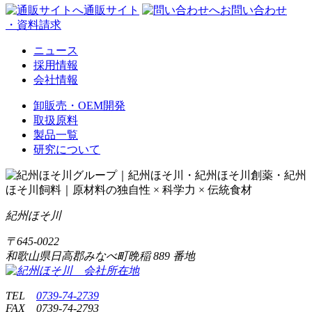
通販サイト
お問い合わせ
・資料請求
ニュース
採用情報
会社情報
卸販売・OEM開発
取扱原料
製品一覧
研究について
紀州ほそ川
〒
645-0022
和歌山県日高郡みなべ町晩稲
889 番地
TEL
0739-74-2739
FAX
0739-74-2793