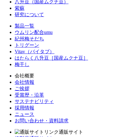
八升豆（国産ムクナ豆）
紫蘇
研究について
製品一覧
ウムリン配合umu
紀州梅そだち
トリグーン
Vitav（バイタブ）
はたらく八升豆［国産ムクナ豆］
梅干し
会社概要
会社情報
ご挨拶
受賞歴・沿革
サステナビリティ
採用情報
ニュース
お問い合わせ・資料請求
通販サイト