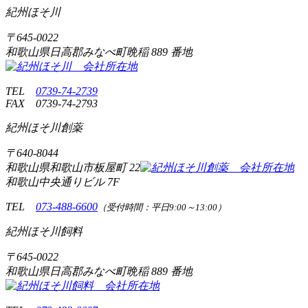
紀州ほそ川
〒
645-0022
和歌山県日高郡みなべ町晩稲
889 番地
TEL
0739-74-2739
FAX
0739-74-2793
紀州ほそ川創薬
〒
640-8044
和歌山県和歌山市板屋町
22
和歌山中央通りビル 7F
TEL
073-488-6600
（受付時間：平日9:00～13:00）
紀州ほそ川飼料
〒
645-0022
和歌山県日高郡みなべ町晩稲
889 番地