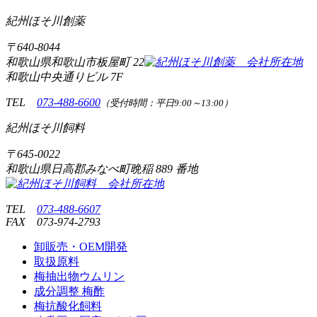
紀州ほそ川創薬
〒
640-8044
和歌山県和歌山市板屋町
22
和歌山中央通りビル 7F
TEL
073-488-6600
（受付時間：平日9:00～13:00）
紀州ほそ川飼料
〒
645-0022
和歌山県日高郡みなべ町晩稲
889 番地
TEL
073-488-6607
FAX
073-974-2793
卸販売・OEM開発
取扱原料
梅抽出物ウムリン
成分調整 梅酢
梅抗酸化飼料