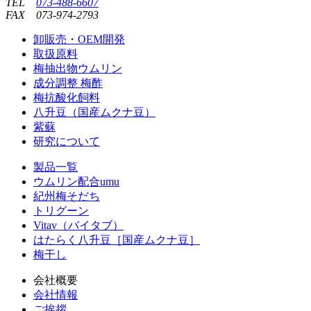
TEL
073-488-6607
FAX
073-974-2793
卸販売・OEM開発
取扱原料
梅抽出物ウムリン
成分調整 梅酢
梅抗酸化飼料
八升豆（国産ムクナ豆）
紫蘇
研究について
製品一覧
ウムリン配合umu
紀州梅そだち
トリグーン
Vitav（バイタブ）
はたらく八升豆［国産ムクナ豆］
梅干し
会社概要
会社情報
ご挨拶