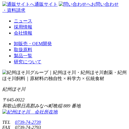
通販サイト
お問い合わせ
・資料請求
ニュース
採用情報
会社情報
卸販売・OEM開発
取扱原料
製品一覧
研究について
紀州ほそ川
〒
645-0022
和歌山県日高郡みなべ町晩稲
889 番地
TEL
0739-74-2739
FAX
0739-74-2793