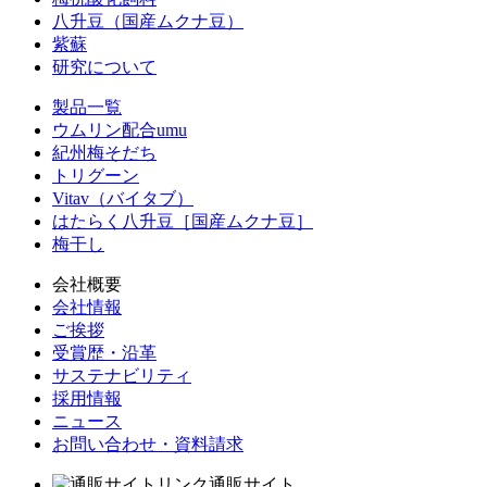
八升豆（国産ムクナ豆）
紫蘇
研究について
製品一覧
ウムリン配合umu
紀州梅そだち
トリグーン
Vitav（バイタブ）
はたらく八升豆［国産ムクナ豆］
梅干し
会社概要
会社情報
ご挨拶
受賞歴・沿革
サステナビリティ
採用情報
ニュース
お問い合わせ・資料請求
通販サイト