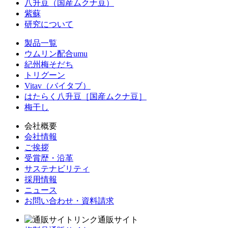
八升豆（国産ムクナ豆）
紫蘇
研究について
製品一覧
ウムリン配合umu
紀州梅そだち
トリグーン
Vitav（バイタブ）
はたらく八升豆［国産ムクナ豆］
梅干し
会社概要
会社情報
ご挨拶
受賞歴・沿革
サステナビリティ
採用情報
ニュース
お問い合わせ・資料請求
通販サイト