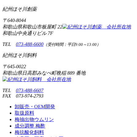
紀州ほそ川創薬
〒
640-8044
和歌山県和歌山市板屋町
22
和歌山中央通りビル 7F
TEL
073-488-6600
（受付時間：平日9:00～13:00）
紀州ほそ川飼料
〒
645-0022
和歌山県日高郡みなべ町晩稲
889 番地
TEL
073-488-6607
FAX
073-974-2793
卸販売・OEM開発
取扱原料
梅抽出物ウムリン
成分調整 梅酢
梅抗酸化飼料