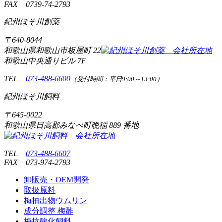
FAX
0739-74-2793
紀州ほそ川創薬
〒
640-8044
和歌山県和歌山市板屋町
22
和歌山中央通りビル 7F
TEL
073-488-6600
（受付時間：平日9:00～13:00）
紀州ほそ川飼料
〒
645-0022
和歌山県日高郡みなべ町晩稲
889 番地
TEL
073-488-6607
FAX
073-974-2793
卸販売・OEM開発
取扱原料
梅抽出物ウムリン
成分調整 梅酢
梅抗酸化飼料