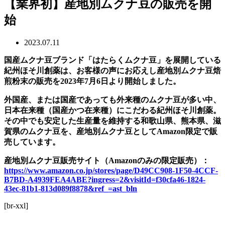
【業界初】産地別ムクナ豆の販売を開
始
2023.07.11
国産ムクナ豆ブランド「はたらくムクナ豆」を展開している
紀州ほそ川創薬は、お客様の声にお応えし産地別ムクナ豆焙
煎粉末の販売を2023年7月6日より開始しました。
外国産、または国産であっても外来種のムクナ豆が多い中、
日本在来種（国産かつ在来種）にこだわる紀州ほそ川創薬。
その中でも安定した生産量を維持する和歌山県、熊本県、滋
賀県のムクナ豆を、産地別ムクナ豆としてAmazon限定で販
売しています。
産地別ムクナ豆販売サイト（Amazonのみの限定販売）：
https://www.amazon.co.jp/stores/page/D49CC908-1F50-4CCF-
B7BD-A4939FEA4ABE?ingress=2&visitId=f30cfa46-1824-
43ec-81b1-813d089f8878&ref_=ast_bln
[br-xxl]