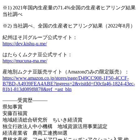
※1) 2021年国内生産量の71.4%全国の生産者ヒアリング結果
当社調べ
※2) 当社調べ、全国の生産者ヒアリング結果（2022年8月）
紀州ほそ川グループ公式サイト：
https://dev.kishu-u.me/
はたらくムクナ豆公式サイト：
https://mucuna-ma.me/
産地別ムクナ豆販売サイト（Amazonのみの限定販売）：
https://www.amazon.co.jp/stores/page/D49CC908-1F50-4CCF-
B7BD-A4939FEA4ABE?ingress=2&visitId=f30cfa46-1824-43ec-
81b1-813d089f8878&ref_=ast_bln
―――受賞歴―――
県知事賞
安藤百福賞
地域経済総合研究所 ちいき経済賞
独立行政法人中小機構 地域資源活用事業認定
経済産業省 農商工連携88選
農林水産省 フードアワードニッポンアクション入賞 他