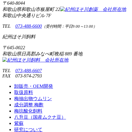
〒
640-8044
和歌山県和歌山市板屋町
22
和歌山中央通りビル 7F
TEL
073-488-6600
（受付時間：平日9:00～13:00）
紀州ほそ川飼料
〒
645-0022
和歌山県日高郡みなべ町晩稲
889 番地
TEL
073-488-6607
FAX
073-974-2793
卸販売・OEM開発
取扱原料
梅抽出物ウムリン
成分調整 梅酢
梅抗酸化飼料
八升豆（国産ムクナ豆）
紫蘇
研究について