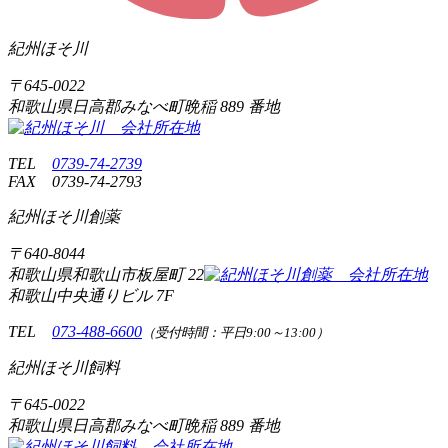
紀州ほそ川
〒
645-0022
和歌山県日高郡みなべ町晩稲
889 番地
TEL
0739-74-2739
FAX
0739-74-2793
紀州ほそ川創薬
〒
640-8044
和歌山県和歌山市板屋町
22
和歌山中央通りビル 7F
TEL
073-488-6600
（受付時間：平日9:00～13:00）
紀州ほそ川飼料
〒
645-0022
和歌山県日高郡みなべ町晩稲
889 番地