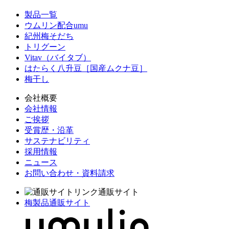
製品一覧
ウムリン配合umu
紀州梅そだち
トリグーン
Vitav（バイタブ）
はたらく八升豆［国産ムクナ豆］
梅干し
会社概要
会社情報
ご挨拶
受賞歴・沿革
サステナビリティ
採用情報
ニュース
お問い合わせ・資料請求
通販サイト
梅製品通販サイト