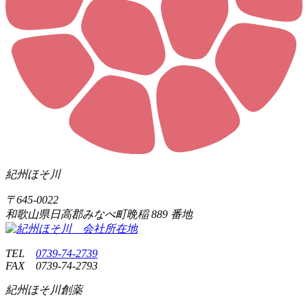
紀州ほそ川
〒
645-0022
和歌山県日高郡みなべ町晩稲
889 番地
TEL
0739-74-2739
FAX
0739-74-2793
紀州ほそ川創薬