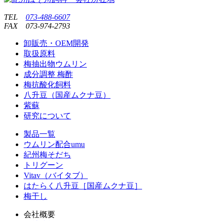
TEL
073-488-6607
FAX
073-974-2793
卸販売・OEM開発
取扱原料
梅抽出物ウムリン
成分調整 梅酢
梅抗酸化飼料
八升豆（国産ムクナ豆）
紫蘇
研究について
製品一覧
ウムリン配合umu
紀州梅そだち
トリグーン
Vitav（バイタブ）
はたらく八升豆［国産ムクナ豆］
梅干し
会社概要