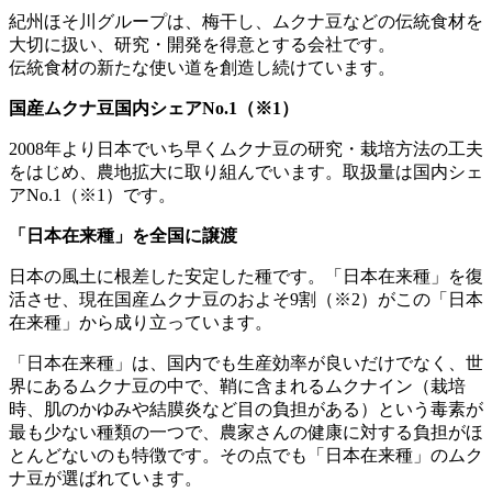
紀州ほそ川グループは、梅干し、ムクナ豆などの伝統食材を
大切に扱い、研究・開発を得意とする会社です。
伝統食材の新たな使い道を創造し続けています。
国産ムクナ豆国内シェアNo.1（※1）
2008年より日本でいち早くムクナ豆の研究・栽培方法の工夫
をはじめ、農地拡大に取り組んでいます。取扱量は国内シェ
アNo.1（※1）です。
「日本在来種」を全国に譲渡
日本の風土に根差した安定した種です。「日本在来種」を復
活させ、現在国産ムクナ豆のおよそ9割（※2）がこの「日本
在来種」から成り立っています。
「日本在来種」は、国内でも生産効率が良いだけでなく、世
界にあるムクナ豆の中で、鞘に含まれるムクナイン（栽培
時、肌のかゆみや結膜炎など目の負担がある）という毒素が
最も少ない種類の一つで、農家さんの健康に対する負担がほ
とんどないのも特徴です。その点でも「日本在来種」のムク
ナ豆が選ばれています。