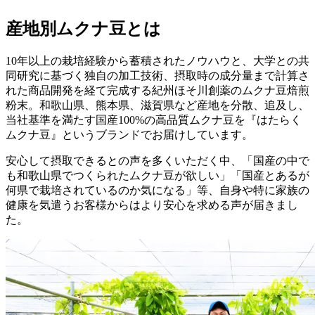
産地別ムクナ豆とは
10年以上の栽培経験から蓄積されたノウハウと、大学との共
同研究に基づく独自の加工技術、摂取時の成分量まで計算さ
れた商品開発を経て完成する紀州ほそ川創薬のムクナ豆焙煎
粉末。和歌山県、熊本県、滋賀県など産地を分散、追及し、
当社基準を満たす国産100%の高品質ムクナ豆を『はたらく
ムクナ豆』というブランドでお届けしています。
安心して摂取できるとの声を多くいただく中、「国産の中で
も和歌山県でつくられたムクナ豆が欲しい」「国産とあるが
何県で栽培されているのか気になる」等、自身や特に家族の
健康を気遣うお客様からはより安心を求める声が届きまし
た。