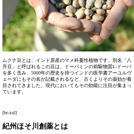
ムクナ豆とは、インド原産のマメ科蔓性植物です。別名「八
升豆」と呼ばれるこの豆は、ドーパミンの前駆物質L-ドーパ
を多く含み、5000年の歴史を持つインドの医学書アーユルヴ
ェーダにもその名が記載されるなど、古くよりその薬効が着
目されてきました。現代においてもその効能に注目が集まっ
ています。
[br-xxl]
紀州ほそ川創薬とは